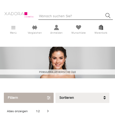
Menü
Vergleichen
Anmelden
Wunschliste
Warenkorb
Filtern
Sortieren
Alles anzeigen
1
2
/