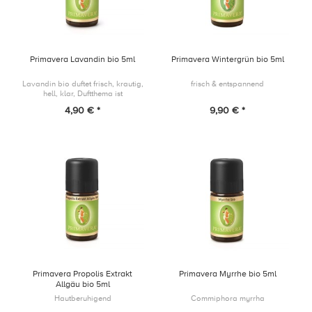
Primavera Lavandin bio 5ml
Primavera Wintergrün bio 5ml
Lavandin bio duftet frisch, krautig,
frisch & entspannend
hell, klar, Duftthema ist
ausgleichend, erfrischend und
4,90 € *
9,90 € *
reinigend.
Primavera Propolis Extrakt
Primavera Myrrhe bio 5ml
Allgäu bio 5ml
Hautberuhigend
Commiphora myrrha