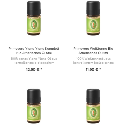
Primavera Ylang Ylang Komplett
Primavera Weißtanne Bio
Bio Ätherisches Öl 5ml
Ätherisches Öl 5ml
100% reines Ylang Ylang Öl aus
100% Weißtannenöl aus
kontrolliertem biologischem
kontrolliertem biologischem
Anbau
Anbau
12,90 € *
11,90 € *