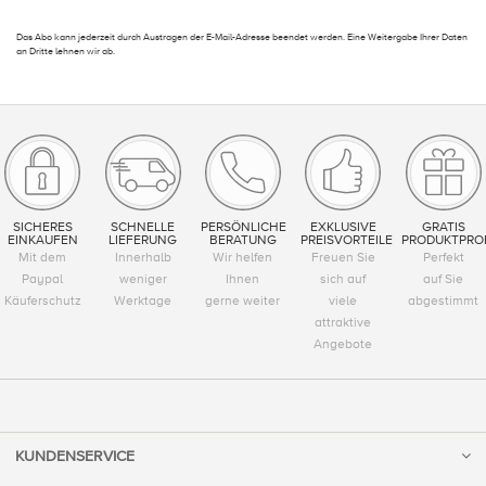
Das Abo kann jederzeit durch Austragen der E-Mail-Adresse beendet werden. Eine Weitergabe Ihrer Daten
an Dritte lehnen wir ab.
SICHERES
SCHNELLE
PERSÖNLICHE
EXKLUSIVE
GRATIS
EINKAUFEN
LIEFERUNG
BERATUNG
PREISVORTEILE
PRODUKTPRO
Mit dem
Innerhalb
Wir helfen
Freuen Sie
Perfekt
Paypal
weniger
Ihnen
sich auf
auf Sie
Käuferschutz
Werktage
gerne weiter
viele
abgestimmt
attraktive
Angebote
KUNDENSERVICE