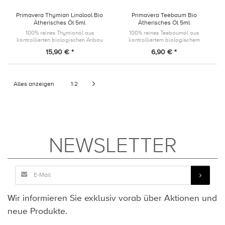
Primavera Thymian Linalool Bio
Primavera Teebaum Bio
Ätherisches Öl 5ml
Ätherisches Öl 5ml
100% reines Thymianöl aus
100% reines Teebaumöl aus
kontrollierten biologischen Anbau
kontrolliertem biologischem
Anbau
15,90 € *
6,90 € *
Alles anzeigen
1
2
/
NEWSLETTER
Wir informieren Sie exklusiv vorab über Aktionen und
neue Produkte.