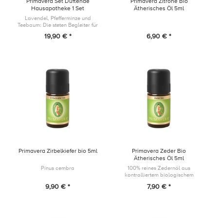
Primavera Set Duftende
Primavera Zitrone Bio
Hausapotheke 1 Set
Ätherisches Öl 5ml
Lavendel, Pfefferminze und
Teebaum: Die steten Begleiter für
Ihre Hausapotheke
19,90 € *
6,90 € *
Primavera Zirbelkiefer bio 5ml
Primavera Zeder Bio
Ätherisches Öl 5ml
Pinus cembra
100% reines Zedernöl aus
kontrolliertem biologischem
Anbau
9,90 € *
7,90 € *