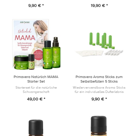
9,90 € *
19,90 € *
Primavera Natürlich MAMA
Primavera Aroma Sticks zum
Starter Set
Selbstbefüllen 5 Sticks
Starterset für die natürliche
Wiederverwendbare Aroma Sticks
Schwangerschaft
für ein individuelles Dufterlebnis
zum Mitnehmen
49,00 € *
9,90 € *