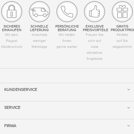
SICHERES
SCHNELLE
PERSÖNLICHE
EXKLUSIVE
GRATIS
EINKAUFEN
LIEFERUNG
BERATUNG
PREISVORTEILE
PRODUKTPRO
Mit dem
Innerhalb
Wir helfen
Freuen Sie
Perfekt
Paypal
weniger
Ihnen
sich auf
auf Sie
Käuferschutz
Werktage
gerne weiter
viele
abgestimmt
attraktive
Angebote
KUNDENSERVICE
SERVICE
FIRMA