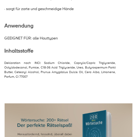
· sorgt für zarte und geschmeidige Hände
Anwendung
GEEIGNET FÜR: alle Hauttypen
Inhaltsstoffe
Deklaration nach INCI: Sodium Chloride, Caprylic/Capric Triglyceride,
Octyldodecanol, Pumice, C18-36 Acid Triglyceride, Urea, Butyrospermum Parkii
Butter, Cetearyl Alcohol, Prunus Amygdalus Dulcis Oil, Cera Alba, Limonene,
Parfum, CI 77007