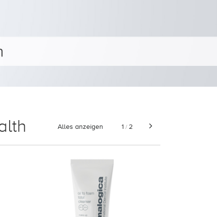
alth
Alles anzeigen
1
2
/