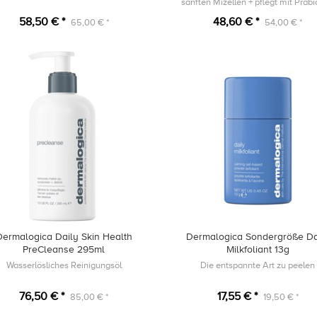
sanften Mizellen + pflegt mit Präbi
58,50 € *
48,60 € *
65,00 € *
54,00 € *
Dermalogica Daily Skin Health
Dermalogica Sondergröße Da
PreCleanse 295ml
Milkfoliant 13g
Wasserlösliches Reinigungsöl
Die entspannte Art zu peelen
76,50 € *
17,55 € *
85,00 € *
19,50 € *