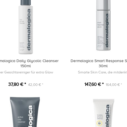
malogica Daily Glycolic Cleanser
Dermalogica Smart Response 
150ml
30ml
er Gesichtsreiniger für extra Glow
Smarte Skin Care, die mitdenkt
37,80 € *
147,60 € *
42,00 € *
164,00 € *