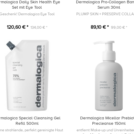
rmalogica Daily Skin Health Eye
Dermalogica Pro-Collagen Ban
Set mit Eye Tool
Serum 30ml
Geschenk! Dermalogica Eye Tool
PLUMP SKIN + PRESERVE COLL
120,60 € *
89,10 € *
134,00 € *
99,00 € *
malogica Special Cleansing Gel
Dermalogica Micellar Prebiot
Refill 500ml
Precleanse 150ml
ine strahlende, perfekt gereinigte Haut
entfernt Make-up und Unreinheite