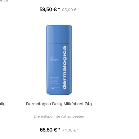
otika
58,50 € *
65,00 € *
ily
Dermalogica Daily Milkfoliant 74g
Die entspannte Art zu peelen
66,60 € *
74,00 € *