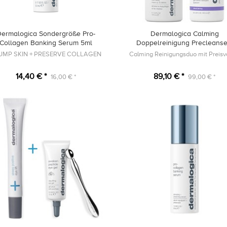
ermalogica Sondergröße Pro-
Dermalogica Calming
Collagen Banking Serum 5ml
Doppelreinigung Precleanse
UltraCalming Cleanser
UMP SKIN + PRESERVE COLLAGEN
Calming Reinigungsduo mit Preisvo
14,40 € *
89,10 € *
16,00 € *
99,00 € *