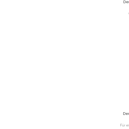
De
Der
Für e