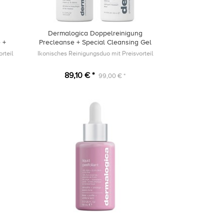
Dermalogica Doppelreinigung
 +
Precleanse + Special Cleansing Gel
rteil
Ikonisches Reinigungsduo mit Preisvorteil
89,10 € *
99,00 € *