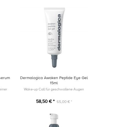
 serum
Dermalogica Awaken Peptide Eye Gel
15ml
einer
Wake-up Call für geschwollene Augen
58,50 € *
65,00 € *