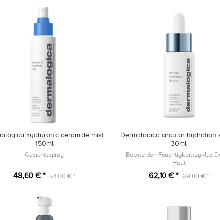
alogica hyaluronic ceramide mist
Dermalogica circular hydration
150ml
30ml
Gesichtsspray
Booste den Feuchtigkeitszyklus D
Haut
48,60 € *
62,10 € *
54,00 € *
69,00 € *