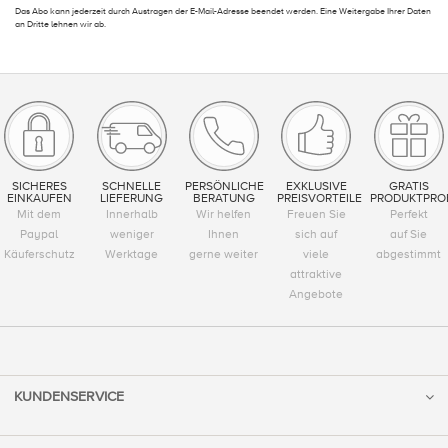
Das Abo kann jederzeit durch Austragen der E-Mail-Adresse beendet werden. Eine Weitergabe Ihrer Daten
an Dritte lehnen wir ab.
SICHERES
SCHNELLE
PERSÖNLICHE
EXKLUSIVE
GRATIS
EINKAUFEN
LIEFERUNG
BERATUNG
PREISVORTEILE
PRODUKTPRO
Mit dem
Innerhalb
Wir helfen
Freuen Sie
Perfekt
Paypal
weniger
Ihnen
sich auf
auf Sie
Käuferschutz
Werktage
gerne weiter
viele
abgestimmt
attraktive
Angebote
KUNDENSERVICE