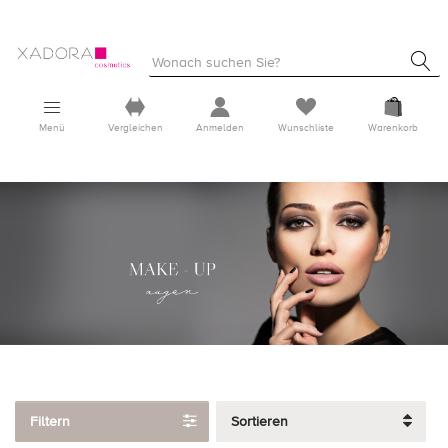
Menü
Vergleichen
Anmelden
Wunschliste
Warenkorb
Filtern
Sortieren