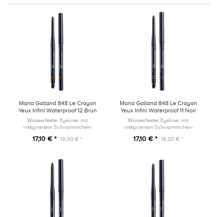
Maria Galland 848 Le Crayon
Maria Galland 848 Le Crayon
Yeux Infini Waterproof 12 Brun
Yeux Infini Waterproof 11 Noir
Ambré
Wasserfester Eyeliner mit
Wasserfester Eyeliner mit
integriertem Schwämmchen-
integriertem Schwämmchen-
Applikator und Anspitzer
Applikator und Anspitzer
17,10 € *
17,10 € *
19,00 € *
19,00 € *