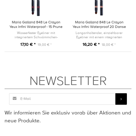
Maria Galland 848 Le Crayon
Maria Galland 848 Le Crayon
Yeux Infini Waterproof - 15 Prune
Yeux Infini Waterproof 20 Danse
Charmante
Irisée
Wasserfester Eyeliner mit
Langanhaltender, einziehbarer
integriertem Schwämmchen-
Eyeliner mit einem integrierten
Applikator und Anspitzer
Schwämmchen-Applikator und
17,10 € *
16,20 € *
19,00 € *
18,00 € *
einem Anspitzer.
NEWSLETTER
Wir informieren Sie exklusiv vorab über Aktionen und
neue Produkte.