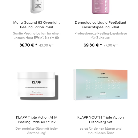
Maria Galland 63 Overnight
Dermalogica Liquid Peelfoliant
Peeling Lotion 75ml
Gesichtspeeling 59ml
Sanfte Peeling-Lotion für einen
Professionelle Peeling-Ergebnisse
„neuen Haut-Effekt“, Nacht für
für Zuhause
Nacht.
38,70 € *
69,30 € *
43,00 € *
77,00 € *
KLAPP Triple Action AHA
KLAPP YOUTH Triple Action
Peeling Pads 40 Stück
Discovery Set
Der perfekte Glow mit jeder
sorgt für deinen klaren und
Anwendung!
makellosen Teint