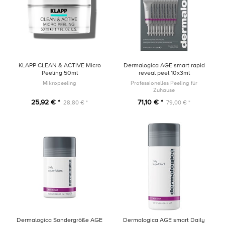
KLAPP CLEAN & ACTIVE Micro
Dermalogica AGE smart rapid
Peeling 50ml
reveal peel 10x3ml
Mikropeeling
Professionelles Peeling für
Zuhause
25,92 € *
71,10 € *
28,80 € *
79,00 € *
Dermalogica Sondergröße AGE
Dermalogica AGE smart Daily