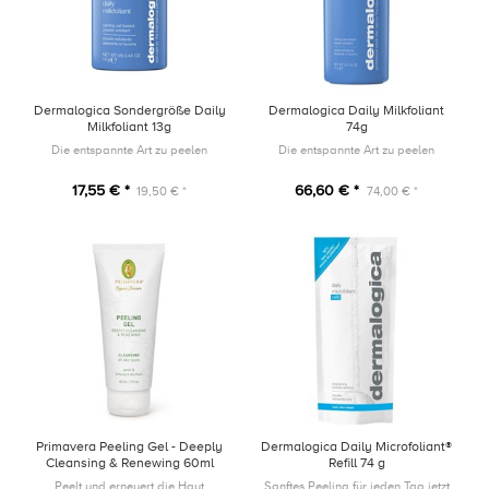
Dermalogica Sondergröße Daily
Dermalogica Daily Milkfoliant
Milkfoliant 13g
74g
Die entspannte Art zu peelen
Die entspannte Art zu peelen
17,55 € *
66,60 € *
19,50 € *
74,00 € *
Primavera Peeling Gel - Deeply
Dermalogica Daily Microfoliant®
Cleansing & Renewing 60ml
Refill 74 g
Peelt und erneuert die Haut
Sanftes Peeling für jeden Tag jetzt