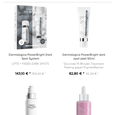
Dermalogica PowerBright Dark
Dermalogica PowerBright dark
Spot System
spot peel 50ml
LIFTS + FADES DARK SPOTS
Das erste 15 Minuten Treatment-
Peeling gegen Pigmentflecken
143,10 € *
82,80 € *
159,00 € *
92,00 € *