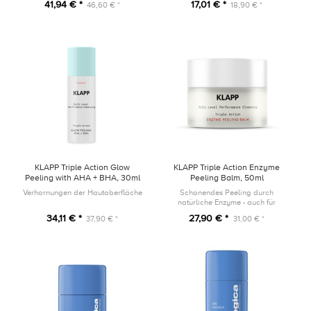
41,94 € *
17,01 € *
46,60 € *
18,90 € *
KLAPP Triple Action Glow
KLAPP Triple Action Enzyme
Peeling with AHA + BHA, 30ml
Peeling Balm, 50ml
Verhornungen der Hautoberfläche
Schonendes Peeling durch
natürliche Enzyme - auch für
sensible Haut geeignet
34,11 € *
27,90 € *
37,90 € *
31,00 € *