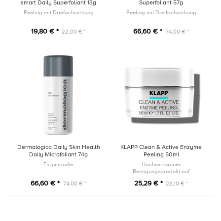
smart Daily Superfoliant 13g
Superfoliant 57g
Peeling mit Dreifachwirkung
Peeling mit Dreifachwirkung
19,80 € *
66,60 € *
22,00 € *
74,00 € *
Dermalogica Daily Skin Health
KLAPP Clean & Active Enzyme
Daily Microfoliant 74g
Peeling 50ml
Enzympuder
Hochwirksames
Reinigungsprodukt auf
enzymatischer Basis
66,60 € *
25,29 € *
74,00 € *
28,10 € *