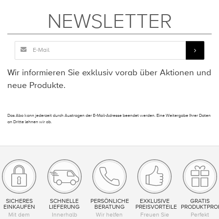
NEWSLETTER
Wir informieren Sie exklusiv vorab über Aktionen und
neue Produkte.
Das Abo kann jederzeit durch Austragen der E-Mail-Adresse beendet werden. Eine Weitergabe Ihrer Daten
an Dritte lehnen wir ab.
SICHERES
SCHNELLE
PERSÖNLICHE
EXKLUSIVE
GRATIS
EINKAUFEN
LIEFERUNG
BERATUNG
PREISVORTEILE
PRODUKTPRO
Mit dem
Innerhalb
Wir helfen
Freuen Sie
Perfekt