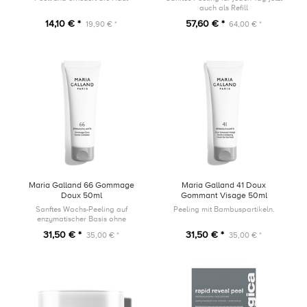
auch als Refill
14,10 € *
57,60 € *
19,90 € *
64,00 € *
Maria Galland 66 Gommage
Maria Galland 41 Doux
Doux 50ml
Gommant Visage 50ml
Sanftes Wachs-Peeling auf
Peeling mit Bambuspartikeln.
enzymatischer Basis ohne
Peelingpartikel, ideal für sensible
31,50 € *
31,50 € *
35,00 € *
35,00 € *
Haut.