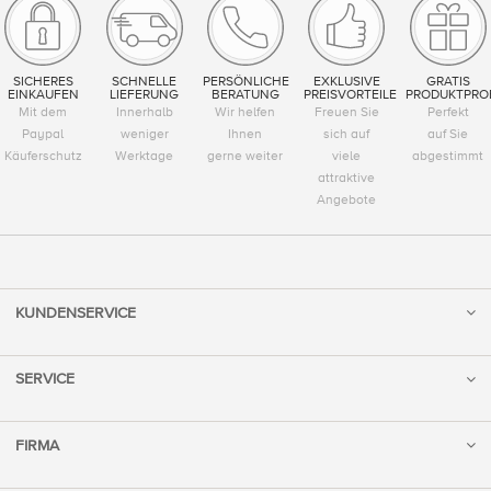
SICHERES
SCHNELLE
PERSÖNLICHE
EXKLUSIVE
GRATIS
EINKAUFEN
LIEFERUNG
BERATUNG
PREISVORTEILE
PRODUKTPRO
Mit dem
Innerhalb
Wir helfen
Freuen Sie
Perfekt
Paypal
weniger
Ihnen
sich auf
auf Sie
Käuferschutz
Werktage
gerne weiter
viele
abgestimmt
attraktive
Angebote
KUNDENSERVICE
SERVICE
FIRMA