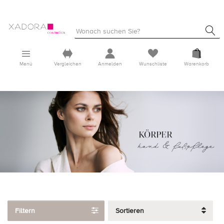
Menü
Vergleichen
Anmelden
Wunschliste
Warenkorb
Filtern
Sortieren