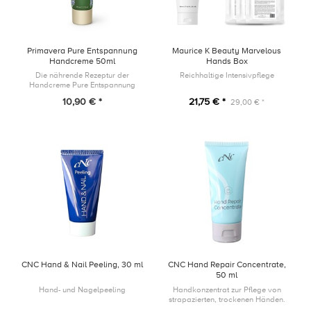
Primavera Pure Entspannung
Maurice K Beauty Marvelous
Handcreme 50ml
Hands Box
Die nährende Rezeptur der
Reichhaltige Intensivpflege
Handcreme Pure Entspannung
pflegt die Hände mit naturreiner
10,90 € *
21,75 € *
29,00 € *
Pflanzenkraft, stärkt die
Hautbarriere und sorgt für ein
wohliges, ents...
CNC Hand & Nail Peeling, 30 ml
CNC Hand Repair Concentrate,
50 ml
Hand- und Nagelpeeling
Handkonzentrat zur Pflege von
strapazierten, trockenen Händen.