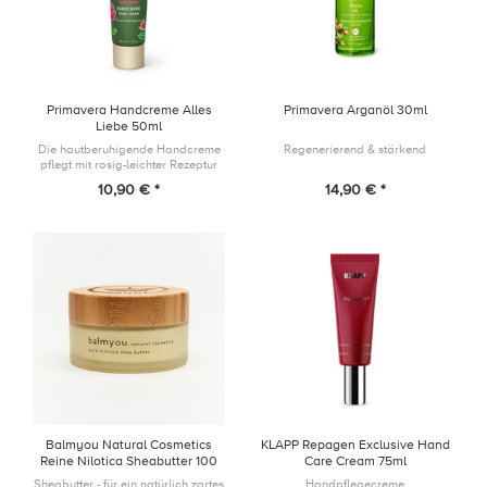
Primavera Handcreme Alles
Primavera Arganöl 30ml
Liebe 50ml
Die hautberuhigende Handcreme
Regenerierend & stärkend
pflegt mit rosig-leichter Rezeptur
die Haut und schmeichelt mit ihrem
10,90 € *
14,90 € *
stimmungsaufhebenden Duft Haut,
Sinne.
Balmyou Natural Cosmetics
KLAPP Repagen Exclusive Hand
Reine Nilotica Sheabutter 100
Care Cream 75ml
ml
Sheabutter - für ein natürlich zartes
Handpflegecreme