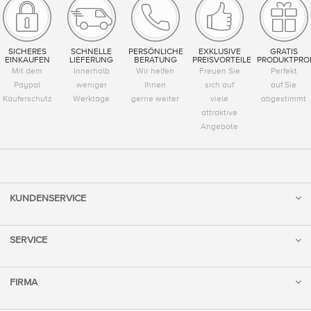
SICHERES
SCHNELLE
PERSÖNLICHE
EXKLUSIVE
GRATIS
EINKAUFEN
LIEFERUNG
BERATUNG
PREISVORTEILE
PRODUKTPRO
Mit dem
Innerhalb
Wir helfen
Freuen Sie
Perfekt
Paypal
weniger
Ihnen
sich auf
auf Sie
Käuferschutz
Werktage
gerne weiter
viele
abgestimmt
attraktive
Angebote
KUNDENSERVICE
SERVICE
FIRMA