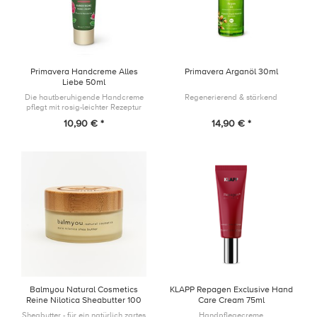
Primavera Handcreme Alles
Primavera Arganöl 30ml
Liebe 50ml
Die hautberuhigende Handcreme
Regenerierend & stärkend
pflegt mit rosig-leichter Rezeptur
die Haut und schmeichelt mit ihrem
10,90 € *
14,90 € *
stimmungsaufhebenden Duft Haut,
Sinne.
Balmyou Natural Cosmetics
KLAPP Repagen Exclusive Hand
Reine Nilotica Sheabutter 100
Care Cream 75ml
ml
Sheabutter - für ein natürlich zartes
Handpflegecreme