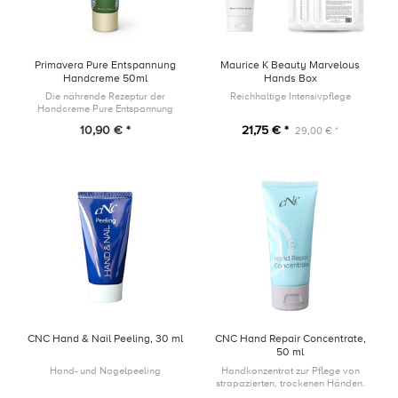
Primavera Pure Entspannung
Maurice K Beauty Marvelous
Handcreme 50ml
Hands Box
Die nährende Rezeptur der
Reichhaltige Intensivpflege
Handcreme Pure Entspannung
pflegt die Hände mit naturreiner
10,90 € *
21,75 € *
29,00 € *
Pflanzenkraft, stärkt die
Hautbarriere und sorgt für ein
wohliges, ents...
CNC Hand & Nail Peeling, 30 ml
CNC Hand Repair Concentrate,
50 ml
Hand- und Nagelpeeling
Handkonzentrat zur Pflege von
strapazierten, trockenen Händen.