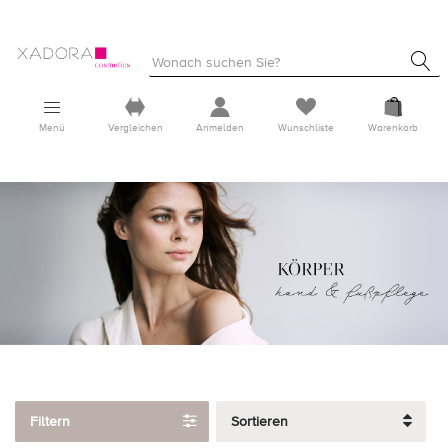
Menü
Vergleichen
Anmelden
Wunschliste
Warenkorb
Filtern
Sortieren