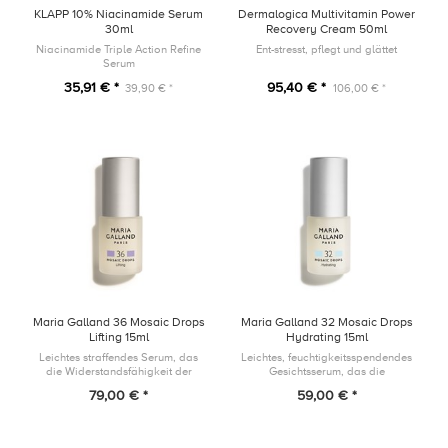
KLAPP 10% Niacinamide Serum
Dermalogica Multivitamin Power
30ml
Recovery Cream 50ml
Niacinamide Triple Action Refine
Ent-stresst, pflegt und glättet
Serum
35,91 € *
95,40 € *
39,90 € *
106,00 € *
Maria Galland 36 Mosaic Drops
Maria Galland 32 Mosaic Drops
Lifting 15ml
Hydrating 15ml
Leichtes straffendes Serum, das
Leichtes, feuchtigkeitsspendendes
die Widerstandsfähigkeit der
Gesichtsserum, das die
Hautbarriere unterstützt und die
Widerstandsfähigkeit der
79,00 € *
59,00 € *
Zeichen der Hautalterung
Hautbarriere unterstützt und dem
bekämpft, indem es das
Austrocknen der Haut
Erscheinungsbil...
entgegenwirkt, indem...