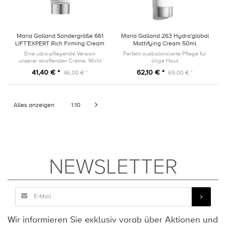
Maria Galland Sondergröße 661
Maria Galland 263 Hydra'global
LIFT'EXPERT Rich Firming Cream
Mattifying Cream 50ml
20ml
Eine ultra-pflegende Version
Perfekt ausbalancierte Pflege für
unserer straffenden Creme. Wirkt
ölige Haut
den drei Hauptfaktoren, die für
41,40 € *
62,10 € *
46,00 € *
69,00 € *
den Kollagenabbau verantwortlich
sind, entgegen.
Alles anzeigen
1
10
/
NEWSLETTER
Wir informieren Sie exklusiv vorab über Aktionen und