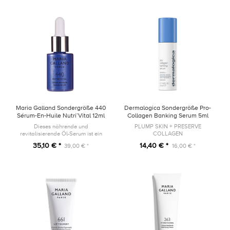
Maria Galland Sondergröße 440
Dermalogica Sondergröße Pro-
Sérum-En-Huile Nutri’Vital 12ml
Collagen Banking Serum 5ml
Dieses nährende und
PLUMP SKIN + PRESERVE
revitalisierende Öl-Serum ist ein
COLLAGEN
wahrer Wirkstoffträger mit
35,10 € *
14,40 € *
39,00 € *
16,00 € *
trockenem, seidigem Finish für
höchstes Wohlbefinden.