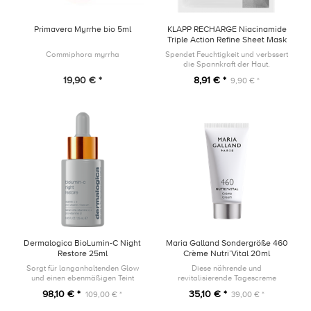
Primavera Myrrhe bio 5ml
KLAPP RECHARGE Niacinamide
Triple Action Refine Sheet Mask
1 Stück
Commiphora myrrha
Spendet Feuchtigkeit und verbssert
die Spannkraft der Haut.
19,90 € *
8,91 € *
9,90 € *
Dermalogica BioLumin-C Night
Maria Galland Sondergröße 460
Restore 25ml
Crème Nutri’Vital 20ml
Sorgt für langanhaltenden Glow
Diese nährende und
und einen ebenmäßigen Teint
revitalisierende Tagescreme
umhüllt die Haut mit einer samtig-
98,10 € *
35,10 € *
109,00 € *
39,00 € *
weichen und reichhaltigen Textur.