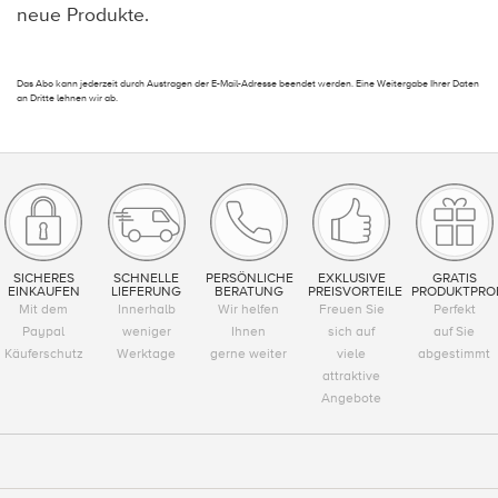
neue Produkte.
Das Abo kann jederzeit durch Austragen der E-Mail-Adresse beendet werden. Eine Weitergabe Ihrer Daten
an Dritte lehnen wir ab.
SICHERES
SCHNELLE
PERSÖNLICHE
EXKLUSIVE
GRATIS
EINKAUFEN
LIEFERUNG
BERATUNG
PREISVORTEILE
PRODUKTPRO
Mit dem
Innerhalb
Wir helfen
Freuen Sie
Perfekt
Paypal
weniger
Ihnen
sich auf
auf Sie
Käuferschutz
Werktage
gerne weiter
viele
abgestimmt
attraktive
Angebote