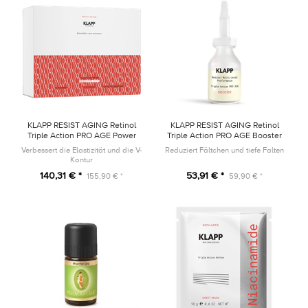
KLAPP RESIST AGING Retinol
KLAPP RESIST AGING Retinol
Triple Action PRO AGE Power
Triple Action PRO AGE Booster
Trio SET
15ml
Verbessert die Elastizität und die V-
Reduziert Fältchen und tiefe Falten
Kontur
140,31 € *
53,91 € *
155,90 € *
59,90 € *