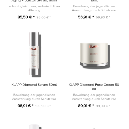
Aging Protector SPF50, 50ml
15ml
schützt, gleicht aus, reduziert Hitze-
Bewahrung der jugendlichen
Alterung
Ausstrahlung durch Schutz vor
vorzeitiger Hautalterung
85,50 € *
53,91 € *
95,00 € *
59,90 € *
KLAPP Diamond Serum 50ml
KLAPP Diamond Face Cream 50
ml
Bewahrung der jugendlichen
Bewahrung der jugendlichen
Ausstrahlung durch Schutz vor
Ausstrahlung durch Schutz vor
vorzeitiger Hautalterung
vorzeitiger Hautalterung
98,91 € *
89,91 € *
109,90 € *
99,90 € *