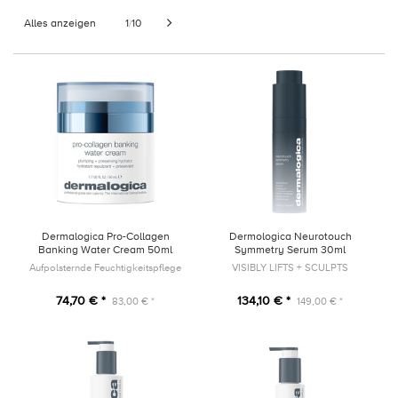
Alles anzeigen
1
10
/
Dermalogica Pro-Collagen
Dermologica Neurotouch
Banking Water Cream 50ml
Symmetry Serum 30ml
Aufpolsternde Feuchtigkeitspflege
VISIBLY LIFTS + SCULPTS
74,70 € *
134,10 € *
83,00 € *
149,00 € *