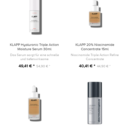
KLAPP Hyaluronic Triple Action
KLAPP 20% Niacinamide
Moisture Serum 30ml
Concentrate 15ml
Das Serum sorgt für eine schnelle
Niacinamide Triple Action Refine
und tiefenwirksame
Concentrate
Feuchtigkeitszufuhr. Für ein
49,41 € *
40,41 € *
54,90 € *
44,90 € *
spürbar pralles Hautgefühl und
einen natürlichen Glow.