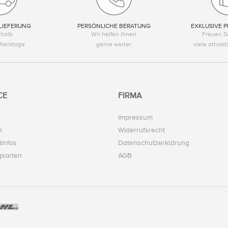
LIEFERUNG
PERSÖNLICHE BERATUNG
EXKLUSIVE P
rhalb
Wir helfen Ihnen
Freuen Si
Werktage
gerne weiter
viele attrak
CE
FIRMA
Impressum
n
Widerrufsrecht
infos
Datenschutzerklärung
gsarten
AGB