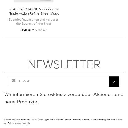
KLAPP RECHARGE Niacinamide
Triple Action Refine Sheet Mask
1 Stück
Spendet Feuchtigkeit und verbssert
die Spannkraft der Haut.
8,91 € *
9,90 € *
NEWSLETTER
Wir informieren Sie exklusiv vorab über Aktionen und
neue Produkte.
Das Abo kann jederzeit durch Austragen der E-Mail-Adresse beendet werden. Eine Weitergabe Ihrer Daten
an Dritte lehnen wir ab.