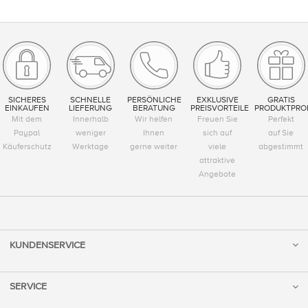
SICHERES
SCHNELLE
PERSÖNLICHE
EXKLUSIVE
GRATIS
EINKAUFEN
LIEFERUNG
BERATUNG
PREISVORTEILE
PRODUKTPRO
Mit dem
Innerhalb
Wir helfen
Freuen Sie
Perfekt
Paypal
weniger
Ihnen
sich auf
auf Sie
Käuferschutz
Werktage
gerne weiter
viele
abgestimmt
attraktive
Angebote
KUNDENSERVICE
SERVICE