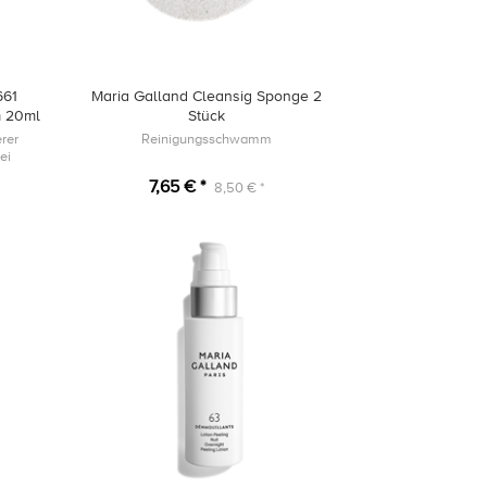
661
Maria Galland Cleansig Sponge 2
m 20ml
Stück
erer
Reinigungsschwamm
ei
nabbau
7,65 € *
8,50 € *