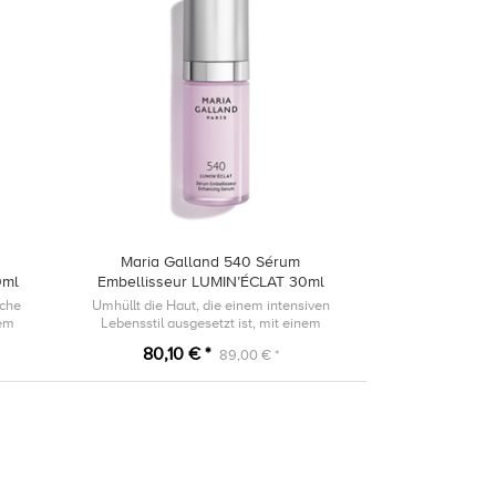
Maria Galland 540 Sérum
0ml
Embellisseur LUMIN’ÉCLAT 30ml
iche
Umhüllt die Haut, die einem intensiven
nem
Lebensstil ausgesetzt ist, mit einem
 ist.
strahlenden Schimmer.
80,10 € *
89,00 € *