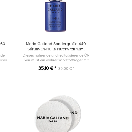
460
Maria Galland Sondergröße 440
Sérum-En-Huile Nutri’Vital 12ml
nde
Dieses nährende und revitalisierende Öl-
einer
Serum ist ein wahrer Wirkstoffträger mit
extur.
trockenem, seidigem Finish für höchstes
35,10 € *
39,00 € *
Wohlbefinden.