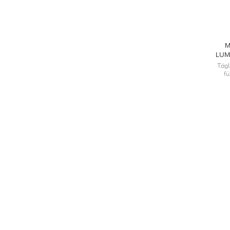
M
LUM
Tägl
f