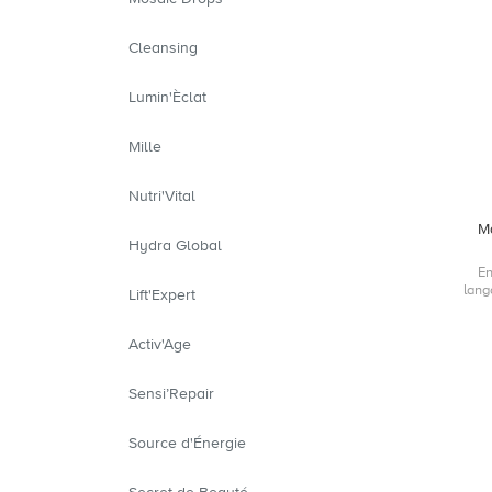
Cleansing
Lumin'Èclat
Mille
Nutri'Vital
M
Hydra Global
En
lang
Lift'Expert
Activ'Age
Sensi’Repair
Source d'Énergie