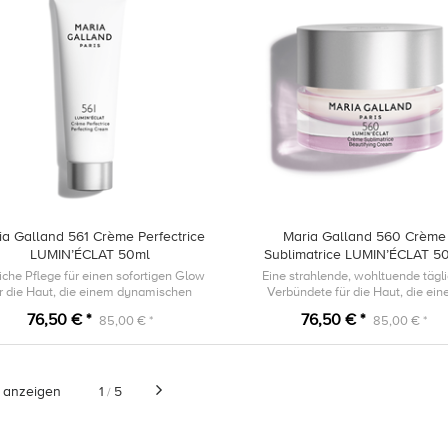
ia Galland 561 Crème Perfectrice
Maria Galland 560 Crème
LUMIN’ÉCLAT 50ml
Sublimatrice LUMIN’ÉCLAT 5
iche Pflege für einen sofortigen Glow
Eine strahlende, wohltuende tägl
ür die Haut, die einem dynamischen
Verbündete für die Haut, die ei
Lebensstil ausgesetzt ist.
dynamischen Lebensstil ausgesetzt
76,50 € *
76,50 € *
85,00 € *
85,00 € *
s anzeigen
1
5
/