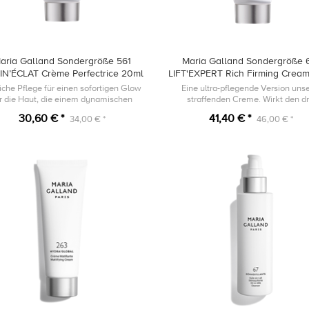
aria Galland Sondergröße 561
Maria Galland Sondergröße 
IN’ÉCLAT Crème Perfectrice 20ml
LIFT'EXPERT Rich Firming Crea
iche Pflege für einen sofortigen Glow
Eine ultra-pflegende Version uns
ür die Haut, die einem dynamischen
straffenden Creme. Wirkt den dr
Lebensstil ausgesetzt ist.
Hauptfaktoren, die für den Kollage
30,60 € *
41,40 € *
34,00 € *
46,00 € *
verantwortlich sind, entgegen.