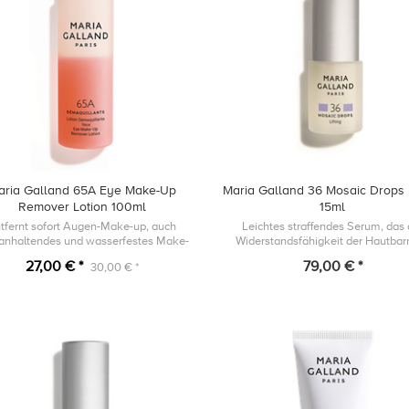
aria Galland 65A Eye Make-Up
Maria Galland 36 Mosaic Drops L
Remover Lotion 100ml
15ml
tfernt sofort Augen-Make-up, auch
Leichtes straffendes Serum, das 
anhaltendes und wasserfestes Make-
Widerstandsfähigkeit der Hautbarr
up.
unterstützt und die Zeichen de
27,00 € *
79,00 € *
30,00 € *
Hautalterung bekämpft, indem es
Erscheinungsbil...