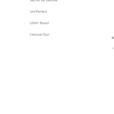
Secret de Beauté
Uni'Perfect
Ultim' Boost
Cellular'Sun
M
L
Wi
unte