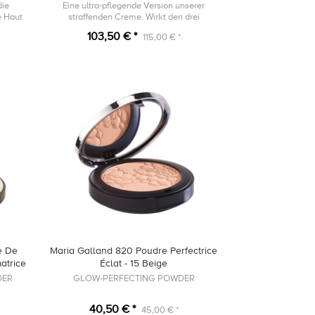
die
Eine ultra-pflegende Version unserer
e Haut
straffenden Creme. Wirkt den drei
Hauptfaktoren, die für den Kollagenabbau
103,50 € *
115,00 € *
verantwortlich sind, entgegen.
e De
Maria Galland 820 Poudre Perfectrice
atrice
Éclat - 15 Beige
DER
GLOW-PERFECTING POWDER
40,50 € *
45,00 € *