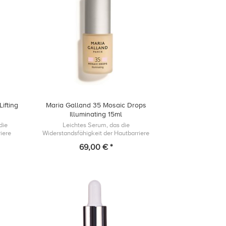
ifting
Maria Galland 35 Mosaic Drops
Illuminating 15ml
die
Leichtes Serum, das die
iere
Widerstandsfähigkeit der Hautbarriere
r
unterstützt und einem fahlen Teint
69,00 € *
 das
entgegenwirkt, indem es Deiner Haut einen
gesund- aussehende...