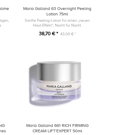
blime
Maria Galland 63 Overnight Peeling
Lotion 75ml
tigen,
Sanfte Peeling-Lotion für einen „neuen
s
Haut-Effekt“, Nacht für Nacht.
keinen
38,70 € *
43,00 € *
ING
Maria Galland 661 RICH FIRMING
hes
CREAM LIFT'EXPERT 50ml