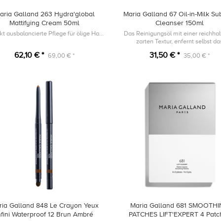
aria Galland 263 Hydra'global
Maria Galland 67 Oil-in-Milk Su
Mattifying Cream 50ml
Cleanser 150ml
Perfekt ausbalancierte Pflege für ölige Haut
Das Reinigungsöl mit einer reichhal
zarten Textur, enfernt selbst da
hartnäckigste Make-up. Hinterlässt 
62,10 € *
31,50 € *
69,00 € *
35,00 € *
Fettfilm auf der Haut.
ria Galland 848 Le Crayon Yeux
Maria Galland 681 SMOOTH
nfini Waterproof 12 Brun Ambré
PATCHES LIFT'EXPERT 4 Patc