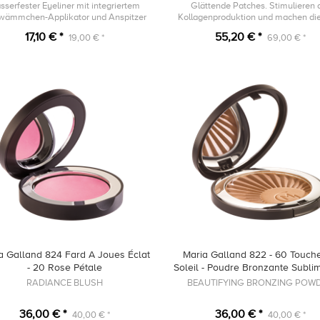
sserfester Eyeliner mit integriertem
Glättende Patches. Stimulieren 
wämmchen-Applikator und Anspitzer
Kollagenproduktion und machen di
prall.
17,10 € *
55,20 € *
19,00 € *
69,00 € *
a Galland 824 Fard A Joues Éclat
Maria Galland 822 - 60 Touch
- 20 Rose Pétale
Soleil - Poudre Bronzante Sublim
RADIANCE BLUSH
BEAUTIFYING BRONZING POW
36,00 € *
36,00 € *
40,00 € *
40,00 € *