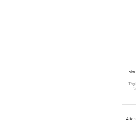
Mar
Tägl
f
Alle