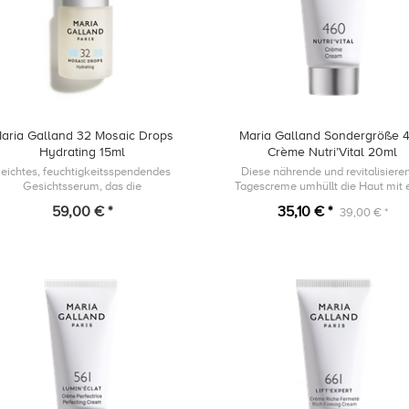
aria Galland 32 Mosaic Drops
Maria Galland Sondergröße 
Hydrating 15ml
Crème Nutri’Vital 20ml
eichtes, feuchtigkeitsspendendes
Diese nährende und revitalisiere
Gesichtsserum, das die
Tagescreme umhüllt die Haut mit 
derstandsfähigkeit der Hautbarriere
samtig-weichen und reichhaltigen T
59,00 € *
35,10 € *
39,00 € *
rstützt und dem Austrocknen der Haut
entgegenwirkt, indem...