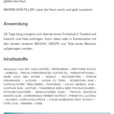
glättet die Haut.
MARINE SKIN FILLER: Lässt die Haut weich und glatt aussehen.
Anwendung
28 Tage lang morgens und abends einen Pumphub (1 Tropfen) auf
Gesicht und Hals auftragen. Kann allein oder in Kombination mit
den beiden anderen MOSAIC DROPS wie Teile eines Mosaiks
aufgetragen werden.
Inhaltsstoffe
Deklaration nach INCI: AQUA (WATER) • PROPANEDIOL • PENTYLENE GLYCOL
• SORBITOL • PEG-40 HYDROGENATED CASTOR OIL • PHENOXYETHANOL •
MARIS AQUA (SEA WATER) • ISOMALT • MALTODEXTRIN • PARFUM
(FRAGRANCE) • ALCOHOL • KAOLIN (CI 77004) • SCLEROTIUM GUM •
CAPRYLIC/CAPRIC TRIGLYCERIDE • PANTHENOL • ACACIA SENEGAL GUM •
XANTHAN GUM • LECITHIN • TAMARINDUS INDICA SEED POLYSACCHARIDE •
ETHYLHEXYLGLYCERIN • BIOSACCHARIDE GUM-1 • PISTACIA LENTISCUS
(MASTIC) GUM • ALTEROMONAS FERMENT EXTRACT • PHENETHYL ALCOHOL
• GLYCERYL CAPRYLATE/CAPRATE • LYCIUM BARBARUM FRUIT EXTRACT •
CITRIC ACID • ARGININE • LYSINE.​