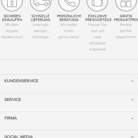
SICHERES
SCHNELLE
PERSÖNLICHE
EXKLUSIVE
GRATIS
EINKAUFEN
LIEFERUNG
BERATUNG
PREISVORTEILE
PRODUKTPRO
Mit dem
Innerhalb
Wir helfen
Freuen Sie
Perfekt
Paypal
weniger
Ihnen
sich auf
auf Sie
Käuferschutz
Werktage
gerne weiter
viele
abgestimmt
attraktive
Angebote
KUNDENSERVICE
SERVICE
FIRMA
SOCIAL MEDIA