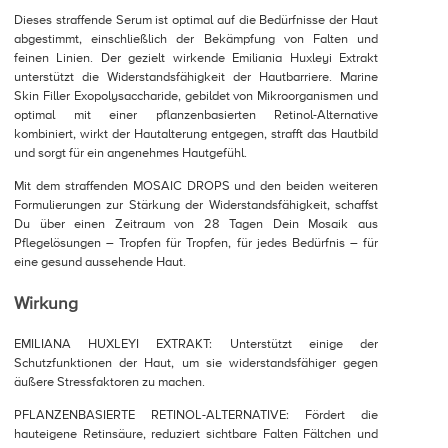
Dieses straffende Serum ist optimal auf die Bedürfnisse der Haut
abgestimmt, einschließlich der Bekämpfung von Falten und
feinen Linien. Der gezielt wirkende Emiliania Huxleyi Extrakt
unterstützt die Widerstandsfähigkeit der Hautbarriere. Marine
Skin Filler Exopolysaccharide, gebildet von Mikroorganismen und
optimal mit einer pflanzenbasierten Retinol-Alternative
kombiniert, wirkt der Hautalterung entgegen, strafft das Hautbild
und sorgt für ein angenehmes Hautgefühl.
Mit dem straffenden MOSAIC DROPS und den beiden weiteren
Formulierungen zur Stärkung der Widerstandsfähigkeit, schaffst
Du über einen Zeitraum von 28 Tagen Dein Mosaik aus
Pflegelösungen – Tropfen für Tropfen, für jedes Bedürfnis – für
eine gesund aussehende Haut.
Wirkung
EMILIANA HUXLEYI EXTRAKT: Unterstützt einige der
Schutzfunktionen der Haut, um sie widerstandsfähiger gegen
äußere Stressfaktoren zu machen.
PFLANZENBASIERTE RETINOL-ALTERNATIVE: Fördert die
hauteigene Retinsäure, reduziert sichtbare Falten Fältchen und