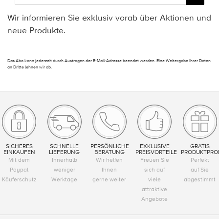
Wir informieren Sie exklusiv vorab über Aktionen und
neue Produkte.
Das Abo kann jederzeit durch Austragen der E-Mail-Adresse beendet werden. Eine Weitergabe Ihrer Daten
an Dritte lehnen wir ab.
SICHERES
SCHNELLE
PERSÖNLICHE
EXKLUSIVE
GRATIS
EINKAUFEN
LIEFERUNG
BERATUNG
PREISVORTEILE
PRODUKTPRO
Mit dem
Innerhalb
Wir helfen
Freuen Sie
Perfekt
Paypal
weniger
Ihnen
sich auf
auf Sie
Käuferschutz
Werktage
gerne weiter
viele
abgestimmt
attraktive
Angebote