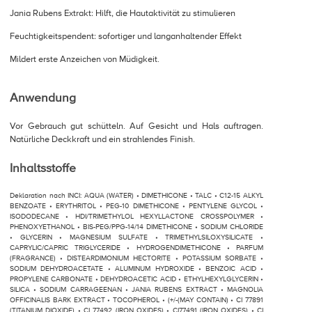
Jania Rubens Extrakt: Hilft, die Hautaktivität zu stimulieren
Feuchtigkeitspendent: sofortiger und langanhaltender Effekt
Mildert erste Anzeichen von Müdigkeit.
Anwendung
Vor Gebrauch gut schütteln. Auf Gesicht und Hals auftragen.
Natürliche Deckkraft und ein strahlendes Finish.
Inhaltsstoffe
Deklaration nach INCI: AQUA (WATER) • DIMETHICONE • TALC • C12-15 ALKYL
BENZOATE • ERYTHRITOL • PEG-10 DIMETHICONE • PENTYLENE GLYCOL •
ISODODECANE • HDI/TRIMETHYLOL HEXYLLACTONE CROSSPOLYMER •
PHENOXYETHANOL • BIS-PEG/PPG-14/14 DIMETHICONE • SODIUM CHLORIDE
• GLYCERIN • MAGNESIUM SULFATE • TRIMETHYLSILOXYSILICATE •
CAPRYLIC/CAPRIC TRIGLYCERIDE • HYDROGENDIMETHICONE • PARFUM
(FRAGRANCE) • DISTEARDIMONIUM HECTORITE • POTASSIUM SORBATE •
SODIUM DEHYDROACETATE • ALUMINUM HYDROXIDE • BENZOIC ACID •
PROPYLENE CARBONATE • DEHYDROACETIC ACID • ETHYLHEXYLGLYCERIN •
SILICA • SODIUM CARRAGEENAN • JANIA RUBENS EXTRACT • MAGNOLIA
OFFICINALIS BARK EXTRACT • TOCOPHEROL • (+/-(MAY CONTAIN) • CI 77891
(TITANIUM DIOXIDE) • CI 77492 (IRON OXIDES) • CI77491 (IRON OXIDES) • CI