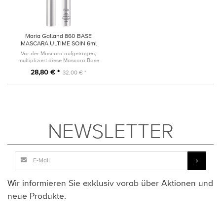
Maria Galland 860 BASE
MASCARA ULTIME SOIN 6ml
Vor der Mascara aufgetragen,
multipliziert diese Mascara Base
ihren Ef fekt und pflegt die
28,80 € *
32,00 € *
Wimpern, dank der mit Peptiden,
pflanzlichen Ölen, Vitamin E und
P...
NEWSLETTER
Wir informieren Sie exklusiv vorab über Aktionen und
neue Produkte.