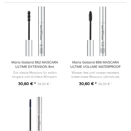
Maria Galland 862 MASCARA
Maria Galland 866 MASCARA
ULTIME EXTENSION 8ml
ULTIME VOLUME WATERPROOF
8ml
Die ideale Mascara für sofort
Wasser fest und wasser-resistent,
längere und dichtere Wimpern.
bietet diese Mascara ultimatives,
lang-anhaltendes Volumen, um die
30,60 € *
30,60 € *
34,00 € *
34,00 € *
Augen zu öffnen.