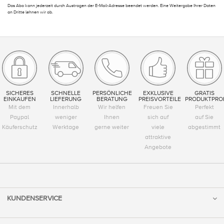
Das Abo kann jederzeit durch Austragen der E-Mail-Adresse beendet werden. Eine Weitergabe Ihrer Daten
an Dritte lehnen wir ab.
SICHERES
SCHNELLE
PERSÖNLICHE
EXKLUSIVE
GRATIS
EINKAUFEN
LIEFERUNG
BERATUNG
PREISVORTEILE
PRODUKTPRO
Mit dem
Innerhalb
Wir helfen
Freuen Sie
Perfekt
Paypal
weniger
Ihnen
sich auf
auf Sie
Käuferschutz
Werktage
gerne weiter
viele
abgestimmt
attraktive
Angebote
KUNDENSERVICE