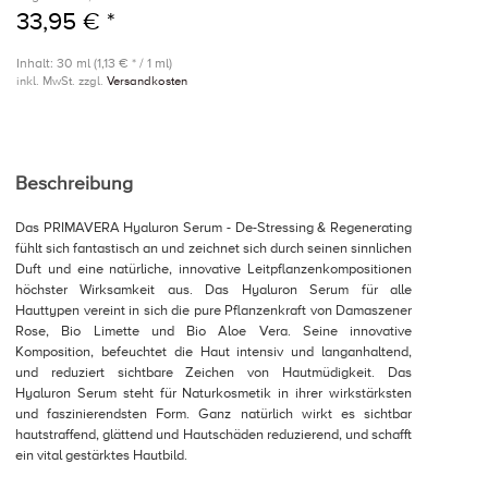
33,95 € *
Inhalt: 30 ml (1,13 € * / 1 ml)
inkl. MwSt. zzgl.
Versandkosten
Beschreibung
Das PRIMAVERA Hyaluron Serum - De-Stressing & Regenerating
fühlt sich fantastisch an und zeichnet sich durch seinen sinnlichen
Duft und eine natürliche, innovative Leitpflanzenkompositionen
höchster Wirksamkeit aus. Das Hyaluron Serum für alle
Hauttypen vereint in sich die pure Pflanzenkraft von Damaszener
Rose, Bio Limette und Bio Aloe Vera. Seine innovative
Komposition, befeuchtet die Haut intensiv und langanhaltend,
und reduziert sichtbare Zeichen von Hautmüdigkeit. Das
Hyaluron Serum steht für Naturkosmetik in ihrer wirkstärksten
und faszinierendsten Form. Ganz natürlich wirkt es sichtbar
hautstraffend, glättend und Hautschäden reduzierend, und schafft
ein vital gestärktes Hautbild.