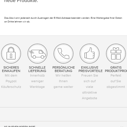
neue Produkte.
Das Abo kann jederzeit durch Austragen der E-Mail-Adresse beendet werden. Eine Weitergabe Ihrer Daten
an Dritte lehnen wir ab.
SICHERES
SCHNELLE
PERSÖNLICHE
EXKLUSIVE
GRATIS
EINKAUFEN
LIEFERUNG
BERATUNG
PREISVORTEILE
PRODUKTPRO
Mit dem
Innerhalb
Wir helfen
Freuen Sie
Perfekt
Paypal
weniger
Ihnen
sich auf
auf Sie
Käuferschutz
Werktage
gerne weiter
viele
abgestimmt
attraktive
Angebote