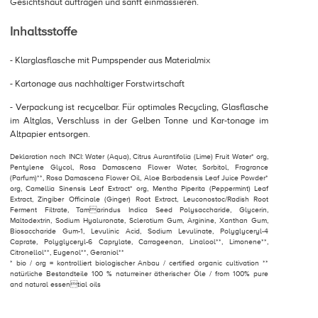
Gesichtshaut auftragen und sanft einmassieren.
Inhaltsstoffe
- Klarglasflasche mit Pumpspender aus Materialmix
- Kartonage aus nachhaltiger Forstwirtschaft
- Verpackung ist recycelbar. Für optimales Recycling, Glasflasche
im Altglas, Verschluss in der Gelben Tonne und Kar-tonage im
Altpapier entsorgen.
Deklaration nach INCI: Water (Aqua), Citrus Aurantifolia (Lime) Fruit Water* org,
Pentylene Glycol, Rosa Damascena Flower Water, Sorbitol, Fragrance
(Parfum)**, Rosa Damascena Flower Oil, Aloe Barbadensis Leaf Juice Powder*
org, Camellia Sinensis Leaf Extract* org, Mentha Piperita (Peppermint) Leaf
Extract, Zingiber Officinale (Ginger) Root Extract, Leuconostoc/Radish Root
Ferment Filtrate, Tamarindus Indica Seed Polysaccharide, Glycerin,
Maltodextrin, Sodium Hyaluronate, Sclerotium Gum, Arginine, Xanthan Gum,
Biosaccharide Gum-1, Levulinic Acid, Sodium Levulinate, Polyglyceryl-4
Caprate, Polyglyceryl-6 Caprylate, Carrageenan, Linalool**, Limonene**,
Citronellol**, Eugenol**, Geraniol**
* bio / org = kontrolliert biologischer Anbau / certified organic cultivation **
natürliche Bestandteile 100 % naturreiner ätherischer Öle / from 100% pure
and natural essential oils