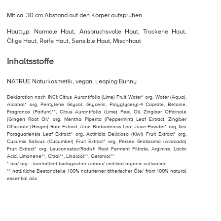
Mit ca. 30 cm Abstand auf den Körper aufsprühen.
Hauttyp: Normale Haut, Anspruchsvolle Haut, Trockene Haut,
Ölige Haut, Reife Haut, Sensible Haut, Mischhaut
Inhaltsstoffe
NATRUE Naturkosmetik, vegan, Leaping Bunny
Deklaration nach INCI: Citrus Aurantifolia (Lime) Fruit Water* org, Water (Aqua),
Alcohol* org, Pentylene Glycol, Glycerin, Polyglyceryl-4 Caprate, Betaine,
Fragrance (Parfum)**, Citrus Aurantifolia (Lime) Peel Oil, Zingiber Officinale
(Ginger) Root Oil* org, Mentha Piperita (Peppermint) Leaf Extract, Zingiber
Officinale (Ginger) Root Extract, Aloe Barbadensis Leaf Juice Powder* org, Ilex
Paraguariensis Leaf Extract* org, Actinidia Deliciosa (Kiwi) Fruit Extract* org,
Cucumis Sativus (Cucumber) Fruit Extract* org, Persea Gratissima (Avocado)
Fruit Extract* org, Leuconostoc/Radish Root Ferment Filtrate, Arginine, Lactic
Acid, Limonene**, Citral**, Linalool**, Geraniol**
* bio/ org = kontrolliert biologischer Anbau/ certified organic cultivation
** natürliche Bestandteile 100% naturreiner ätherischer Öle/ from 100% natural
essential oils