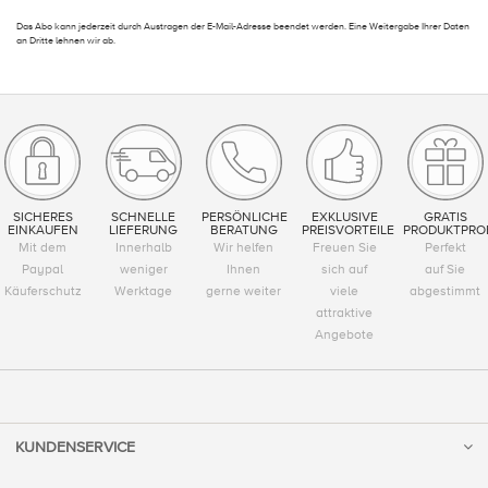
Das Abo kann jederzeit durch Austragen der E-Mail-Adresse beendet werden. Eine Weitergabe Ihrer Daten
an Dritte lehnen wir ab.
SICHERES
SCHNELLE
PERSÖNLICHE
EXKLUSIVE
GRATIS
EINKAUFEN
LIEFERUNG
BERATUNG
PREISVORTEILE
PRODUKTPRO
Mit dem
Innerhalb
Wir helfen
Freuen Sie
Perfekt
Paypal
weniger
Ihnen
sich auf
auf Sie
Käuferschutz
Werktage
gerne weiter
viele
abgestimmt
attraktive
Angebote
KUNDENSERVICE