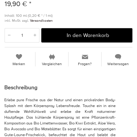
19,90 € *
Inhalt: 100 ml (0,20 € * / 1 ml)
inkl. MwSt. zzgl.
Versandkosten
In den Warenkorb
Merken
Vergleichen
Fragen?
Weitersagen
Beschreibung
Erlebe pure Frische aus der Natur und einen prickelnden Body-
Splash mit dem Körperspray Lebensfreude. Tauche ein in eine
duftende Wohlfühlwelt und erlebe die Kraft naturreiner
Hautpflege. Das kühlende Körperspray ist eine Pflanzenkraft-
Komposition aus Bio Limettenwasser, Bio Kiwi Extrakt, Aloe Vera,
Bio Avocado und Bio Mateblätter. Es sorgt für einen einzigartigen
Gute-Laune-Frischekick, befeuchtet die Haut und belebt die