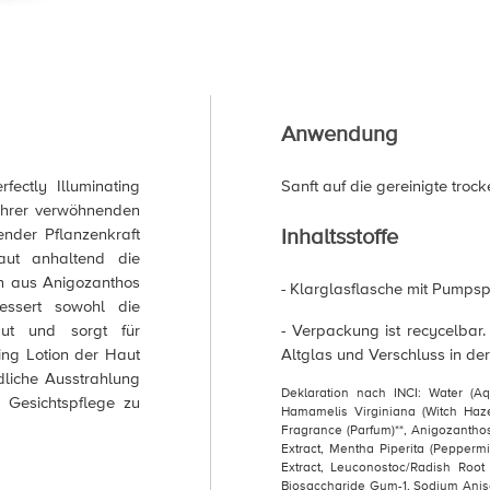
Anwendung
fectly Illuminating
Sanft auf die gereinigte troc
 ihrer verwöhnenden
Inhaltsstoffe
ender Pflanzenkraft
Haut anhaltend die
on aus Anigozanthos
- Klarglasflasche mit Pumps
essert sowohl die
aut und sorgt für
- Verpackung ist recycelbar.
ing Lotion der Haut
Altglas und Verschluss in de
dliche Ausstrahlung
Deklaration nach INCI: Water (Aqu
 Gesichtspflege zu
Hamamelis Virginiana (Witch Haze
Fragrance (Parfum)**, Anigozanthos 
Extract, Mentha Piperita (Peppermin
Extract, Leuconostoc/Radish Root 
Biosaccharide Gum-1, Sodium Anisat