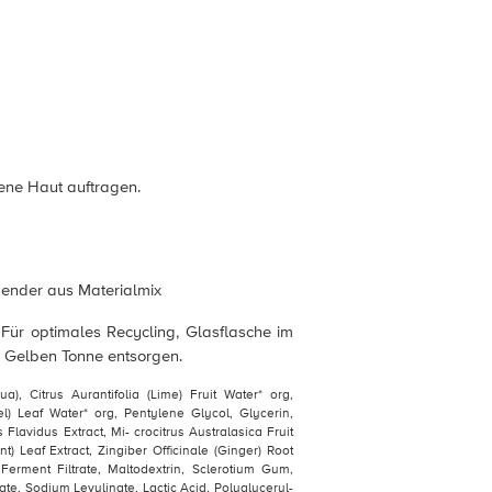
kene Haut auftragen.
pender aus Materialmix
 Für optimales Recycling, Glasflasche im
r Gelben Tonne entsorgen.
a), Citrus Aurantifolia (Lime) Fruit Water* org,
l) Leaf Water* org, Pentylene Glycol, Glycerin,
Flavidus Extract, Mi- crocitrus Australasica Fruit
t) Leaf Extract, Zingiber Officinale (Ginger) Root
Ferment Filtrate, Maltodextrin, Sclerotium Gum,
e, Sodium Levulinate, Lactic Acid, Polyglyceryl-