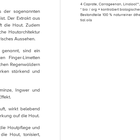
4 Caprate, Carrageenan, Linalool**
* bio / org = kontrolliert biologisch
s der sogenannten
Bestandteile 100 % naturreiner äth
st. Der Extrakt aus
tial oils
fft die Haut. Zudem
che Hautarchitektur
frisches Aussehen.
genannt, sind ein
n Finger-Limetten
schen Regenwäldern
wirken stärkend und
rminze, Ingwer und
ffekt.
uft, wirkt belebend
rkung auf die Haut.
 die Hautpflege und
ie Haut, tonisiert,