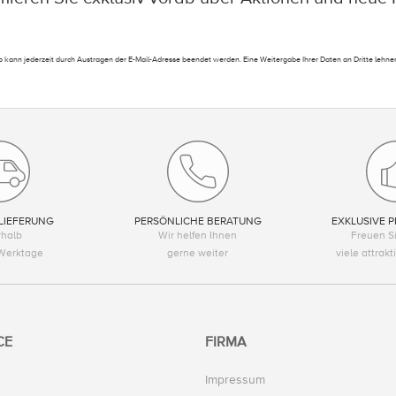
 kann jederzeit durch Austragen der E-Mail-Adresse beendet werden. Eine Weitergabe Ihrer Daten an Dritte lehnen
LIEFERUNG
PERSÖNLICHE BERATUNG
EXKLUSIVE P
rhalb
Wir helfen Ihnen
Freuen Si
Werktage
gerne weiter
viele attrak
CE
FIRMA
Impressum