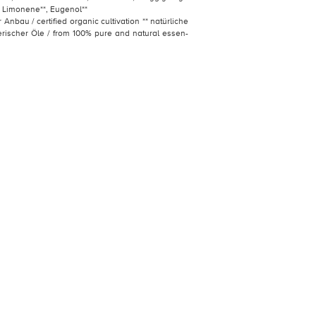
, Limonene**, Eugenol**
er Anbau / certified organic cultivation ** natürliche
erischer Öle / from 100% pure and natural essen-