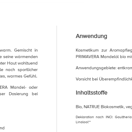
Anwendung
 warm. Gemischt in
Kosmetikum zur Aromapfleg
age seine wärmenden
PRIMAVERA Mandelöl bio mi
hter Haut wohltuend
Anwendungsgebiete: entkram
le nach sportlicher
tes, warmes Gefühl.
Vorsicht bei Überempfindlichk
VERA Mandel- oder
Inhaltsstoffe
eser Dosierung bei
Bio, NATRUE Biokosmetik, ve
Deklaration nach INCI: Gaultheri
Linalool**
end