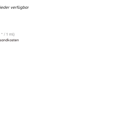
eder verfügbar
* / 1 ml)
sandkosten