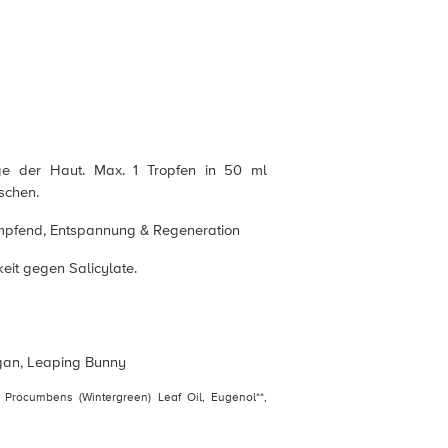
e der Haut. Max. 1 Tropfen in 50 ml
schen.
pfend, Entspannung & Regeneration
eit gegen Salicylate.
gan, Leaping Bunny
a Procumbens (Wintergreen) Leaf Oil, Eugenol**,