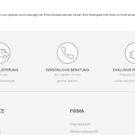
 kann jederzeit durch Austragen der E-Mail-Adresse beendet werden. Eine Weitergabe Ihrer Daten an Dritte lehnen
LIEFERUNG
PERSÖNLICHE BERATUNG
EXKLUSIVE P
rhalb
Wir helfen Ihnen
Freuen Si
Werktage
gerne weiter
viele attrak
CE
FIRMA
Impressum
n
Widerrufsrecht