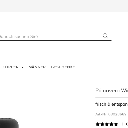
KÖRPER
MÄNNER
GESCHENKE
Primavera Wi
frisch & entspa
Art.-Nr.:
08028669
G