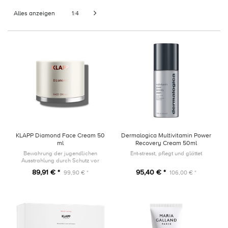
Alles anzeigen
1
4
/
KLAPP Diamond Face Cream 50
Dermalogica Multivitamin Power
ml
Recovery Cream 50ml
Bewahrung der jugendlichen
Ent-stresst, pflegt und glättet
Ausstrahlung durch Schutz vor
vorzeitiger Hautalterung
89,91 € *
95,40 € *
99,90 € *
106,00 € *