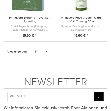
Primavera Starter & Travel Set
Primavera Face Cream - Ultra
Hydrating
soft & Calming 30ml
Drei Pflegeschritte (Reinigung,
Spendet Feuchtigkeit und stärkt
Toner, Pflege) für normale bis
die Hautbarriere
trockene Haut. Ideal zum
15,90 € *
19,90 € *
Kennenlernen oder für den Kurztrip
am Wochenende.
Alles anzeigen
1
4
/
NEWSLETTER
Wir informieren Sie exklusiv vorab über Aktionen und