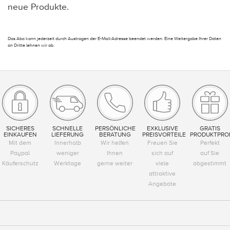
neue Produkte.
Das Abo kann jederzeit durch Austragen der E-Mail-Adresse beendet werden. Eine Weitergabe Ihrer Daten
an Dritte lehnen wir ab.
SICHERES
SCHNELLE
PERSÖNLICHE
EXKLUSIVE
GRATIS
EINKAUFEN
LIEFERUNG
BERATUNG
PREISVORTEILE
PRODUKTPRO
Mit dem
Innerhalb
Wir helfen
Freuen Sie
Perfekt
Paypal
weniger
Ihnen
sich auf
auf Sie
Käuferschutz
Werktage
gerne weiter
viele
abgestimmt
attraktive
Angebote