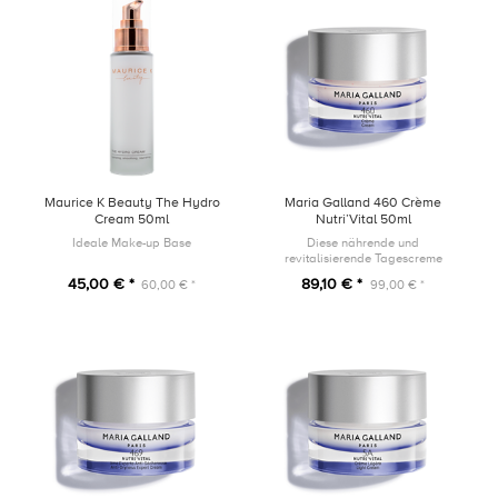
Maurice K Beauty The Hydro
Maria Galland 460 Crème
Cream 50ml
Nutri’Vital 50ml
Ideale Make-up Base
Diese nährende und
revitalisierende Tagescreme
umhüllt die Haut mit einer samtig-
45,00 € *
89,10 € *
60,00 € *
99,00 € *
weichen und reichhaltigen Textur.