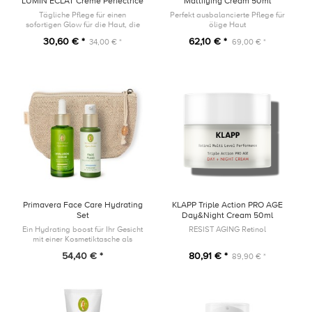
LUMIN’ÉCLAT Crème Perfectrice
Mattifying Cream 50ml
20ml
Tägliche Pflege für einen
Perfekt ausbalancierte Pflege für
sofortigen Glow für die Haut, die
ölige Haut
einem dynamischen Lebensstil
30,60 € *
62,10 € *
34,00 € *
69,00 € *
ausgesetzt ist.
Primavera Face Care Hydrating
KLAPP Triple Action PRO AGE
Set
Day&Night Cream 50ml
Ein Hydrating boost für Ihr Gesicht
RESIST AGING Retinol
mit einer Kosmetiktasche als
Geschenk!
54,40 € *
80,91 € *
89,90 € *