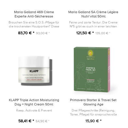
Maria Galland 469 Crème
Maria Galland 5A Crème Légère
Experte Anti-Sécheresse
Nutri’vital 50ml
Nutri’vital 50ml
Brauchen Sie eine S.O.S.-Pflege für
Feine und zarte Textur: Die Creme
die trockensten Hautpartien? Diese
N°5 gibt es auch in einer leichten
Creme mit einer zartschmelzenden
Version, ohne an nährender und
83,70 € *
121,50 € *
93,00 € *
135,00 € *
Textur ist die ideale Lösung, indem
revitalisierender Wirkung
sie fortgeschritt...
einzubüßen.
KLAPP Triple Action Moisturizing
Primavera Starter & Travel Set
Day + Night Cream 50ml
Glowing Age
Keep, Activate & Prevent
Drei Pflegeschritte (Reinigung,
Toner, Pflege) für anspruchsvolle
Haut. Ideal zum Kennenlernen oder
58,41 € *
15,90 € *
64,90 € *
für den Kurztrip am Wochenende.