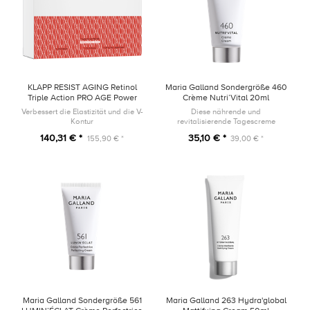
KLAPP RESIST AGING Retinol
Maria Galland Sondergröße 460
Triple Action PRO AGE Power
Crème Nutri’Vital 20ml
Trio SET
Verbessert die Elastizität und die V-
Diese nährende und
Kontur
revitalisierende Tagescreme
umhüllt die Haut mit einer samtig-
140,31 € *
35,10 € *
155,90 € *
39,00 € *
weichen und reichhaltigen Textur.
Maria Galland Sondergröße 561
Maria Galland 263 Hydra'global